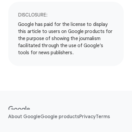
DISCLOSURE:
Google has paid for the license to display
this article to users on Google products for
the purpose of showing the journalism
facilitated through the use of Google’s
tools for news publishers.
F
o
o
About Google
Google products
Privacy
Terms
t
e