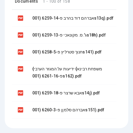
Documents
1 - 100 of 158

אברהם דוד בהרב פ-6259-14 (001s13q).pdf

ג'.ס. מקונאכי פ-6259-13 (001s18h).pdf

חנוך סטרליץ פ-6258-5 (001s141).pdf

{משפחת רבינא} ידיעות על המגזר הערבי
פ-6261-16 (001s162).pdf

אבא שרצר פ-6259-18 (001s14j).pdf

אברהם סלמןן פ-6260-3 (001s151).pdf

אברמסקי שמעון פ-6257-12 (001s15w).pdf