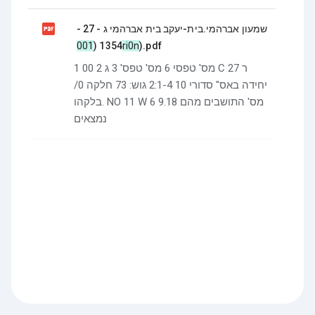

שמעון אברהמי.בית-יעקב בית אברהמי ג - 27 -
1354 (
001ri0n
).pdf
1 מס' טפסי 6 מס' טפס' 3 ג 2 00 C 27 ר
יחידה באס" סדורי 10 2:1-4 גוש: 73 חלקה 0/
בלקהו. NO 11 W 6 9.18 מס' התושבים מהם
נמצאים