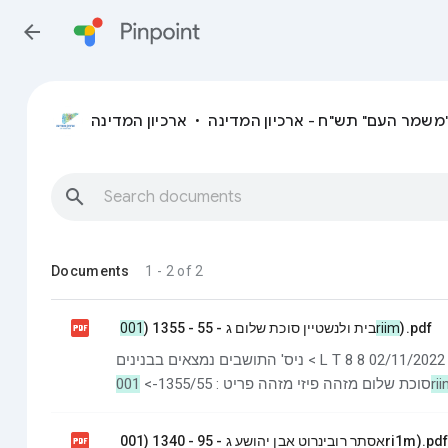
arrow_back
"משמר העם" תש"ח - ארכיון המדינה
ארכיון המדינה
•
search
Documents
1 - 2 of 2

בית ולנשטיין סוכת שלום ג - 55 - 1355 (
001riim
).pdf
ניס' התושבים נמצאים בבנינים < L T 8 8 אינם נמצאים בבנינים) 02/11/2022 Ke שם תיק: בית ולנשטיין
סוכת שלום מזהה פיזי מזהה פריט : 1355/55->
001r

אסתר רובינרוט אבן יהושע ג - 95 - 1340 (001ri1m).pd