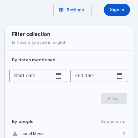
settings
Sign in
Settings
Filter collection
Entities displayed in
‪English‬
By dates mentioned
Start date
End date
Filter
By
people
Documents

Lionel Messi
2