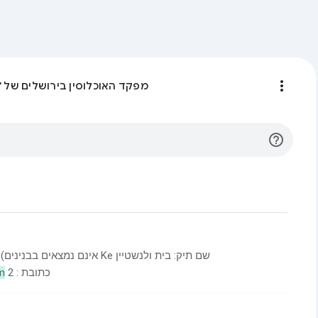
more_vert
מפקד האוכלוסין בירושלים של 
help_outline
iim
כתובת : 2
f