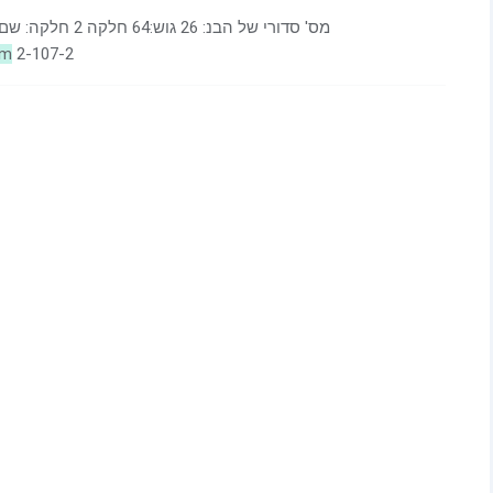
riim
2-107-2