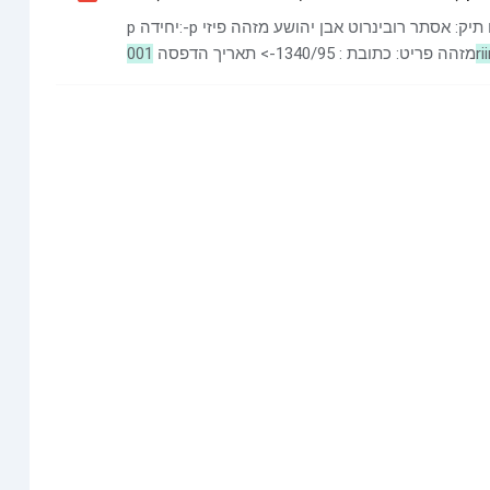
p יחידה:-p מס' סדורי של הבנ: 26 גוש:64 חלקה 2 חלקה: שם תיק: אסתר רובינרוט אבן יהושע מזהה פיזי
מזהה פריט: כתובת : 1340/95-> תאריך הדפסה
001