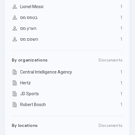

Lionel Messi
1

בטפס מס
1

הערון מס
1

השפם מס
1
By
organizations
Documents
Central Intelligence Agency
1
Hertz
1
JD Sports
1
Robert Bosch
1
By
locations
Documents