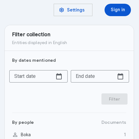
settings
Sign in
Settings
Filter collection
Entities displayed in
‪English‬
By dates mentioned
Start date
End date
Filter
By
people
Documents

Boka
1